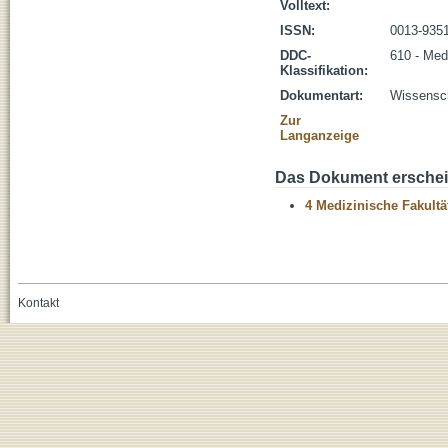
Volltext:
ISSN:
0013-935
DDC-
610 - Med
Klassifikation:
Dokumentart:
Wissenscha
Zur
Langanzeige
Das Dokument erschein
4 Medizinische Fakultä
Kontakt