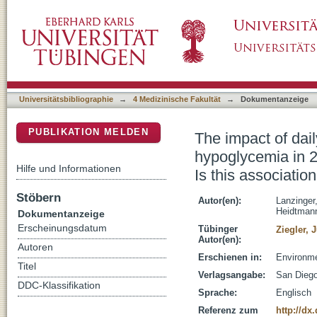
The impact of daily mean air temperature on 
DSpace Repositorium (Manakin basiert)
children and adolescents with type 1 diabetes-
Universitätsbibliographie
→
4 Medizinische Fakultät
→
Dokumentanzeige
PUBLIKATION MELDEN
The impact of dail
hypoglycemia in 2
Hilfe und Informationen
Is this association
Stöbern
Autor(en):
Lanzinger
Heidtmann
Dokumentanzeige
Erscheinungsdatum
Tübinger
Ziegler, 
Autor(en):
Autoren
Erschienen in:
Environme
Titel
Verlagsangabe:
San Diego
DDC-Klassifikation
Sprache:
Englisch
Referenz zum
http://dx