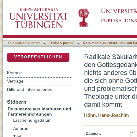
Radikale Säkularität : eine säkular geworden
DSpace Repositorium (Manakin basiert)
mehr übrig : daher bleibt der Theologie nich
denken, die sich ohne Gott denken lässt : li
Problemlösungen? : H. - J. Höhn skizziert, 
und wie weit sie damit kommt
Publikationsdienste
→
TOBIAS-portale
→
Dokumente aus Instituten und Pa
Radikale Säkulari
VERÖFFENTLICHEN
den Gottesgedanke
nichts anderes üb
Kontakt
die sich ohne Gott
Verträge
und problematisch
Hilfe und Informationen
Theologie unter d
Stöbern
damit kommt
Dokumente aus Instituten und
Partnereinrichtungen
Höhn, Hans-Joachim
Erscheinungsdatum
Autoren
Dateien:
Titel