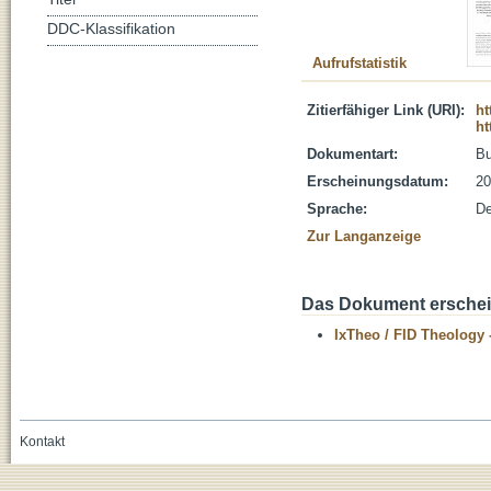
DDC-Klassifikation
Aufrufstatistik
Zitierfähiger Link (URI):
ht
ht
Dokumentart:
B
Erscheinungsdatum:
20
Sprache:
De
Zur Langanzeige
Das Dokument erschein
IxTheo / FID Theology 
Kontakt