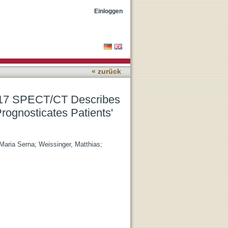
 Uptake Kinetics of
Einloggen
« zurück
617 SPECT/CT Describes
ognosticates Patients'
 Maria Serna
;
Weissinger, Matthias
;