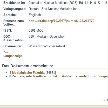
Erschienen in:
Journal of Nuclear Medicine (2023), Bd. 64, H. 9, S. 143
Verlagsangabe:
Reston : Soc Nuclear Medicine Inc
Sprache:
Englisch
Referenz zum
http://dx.doi.org/10.2967/jnumed.122.264770
Volltext:
ISSN:
0161-5505
DDC-
610 - Medizin, Gesundheit
Klassifikation:
Dokumentart:
Wissenschaftlicher Artikel
Zur
Langanzeige
Das Dokument erscheint in:
4 Medizinische Fakultät
[34851]
8 Zentrale, interfakultäre und fakultätsübergreifende Einrichtunge
Uni