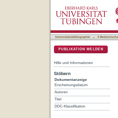
Dual-Time-Point Postthe
DSpace Repositorium (Manakin b
mCRPC Lesions and Progn
Universitätsbibliographie
→
4 Medizinische
PUBLIKATION MELDEN
Hilfe und Informationen
Stöbern
Dokumentanzeige
Erscheinungsdatum
Autoren
Titel
DDC-Klassifikation