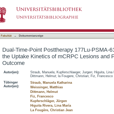
rapy 177Lu-PSMA-617 SPECT/CT Describes the
asiert)
osticates Patients' Outcome
 Fakultät
→
Dokumentanzeige
Dual-Time-Point Posttherapy 177Lu-PSMA-
the Uptake Kinetics of mCRPC Lesions and Pr
Outcome
Autor(en):
Straub, Manuela
;
Kupferschlaeger, Jurgen
;
Higuita, Lina
Dittmann, Helmut
;
la Fougere, Christian
;
Fiz, Francesco
Tübinger
Straub, Manuela Katharina
Autor(en):
Weissinger, Matthias
Dittmann, Helmut
Fiz, Francesco
Kupferschläger, Jürgen
Higuita Rivera, Lina María
La Fougère, Christian Jean