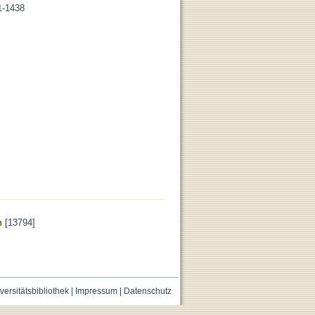
1-1438
n
[13794]
versitätsbibliothek
|
Impressum
|
Datenschutz