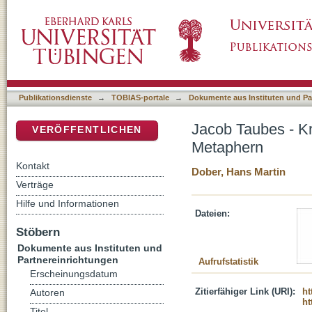
Jacob Taubes - Kritische Theorie theologis
DSpace Repositorium (Manakin basiert)
Publikationsdienste
→
TOBIAS-portale
→
Dokumente aus Instituten und Pa
Jacob Taubes - Kr
VERÖFFENTLICHEN
Metaphern
Kontakt
Dober, Hans Martin
Verträge
Hilfe und Informationen
Dateien:
Stöbern
Dokumente aus Instituten und
Partnereinrichtungen
Aufrufstatistik
Erscheinungsdatum
Zitierfähiger Link (URI):
ht
Autoren
ht
Titel