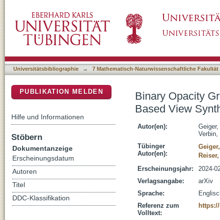
Binary Opacity Grids: Capturing Fine Geome
DSpace Repositorium (Manakin basiert)
Universitätsbibliographie
→
7 Mathematisch-Naturwissenschaftliche Fakultät
PUBLIKATION MELDEN
Binary Opacity Gr
Based View Synt
Hilfe und Informationen
Autor(en):
Geiger,
Verbin,
Stöbern
Tübinger
Geiger
Dokumentanzeige
Autor(en):
Reiser,
Erscheinungsdatum
Erscheinungsjahr:
2024-0
Autoren
Verlagsangabe:
arXiv
Titel
Sprache:
Englisc
DDC-Klassifikation
Referenz zum
https:/
Volltext: