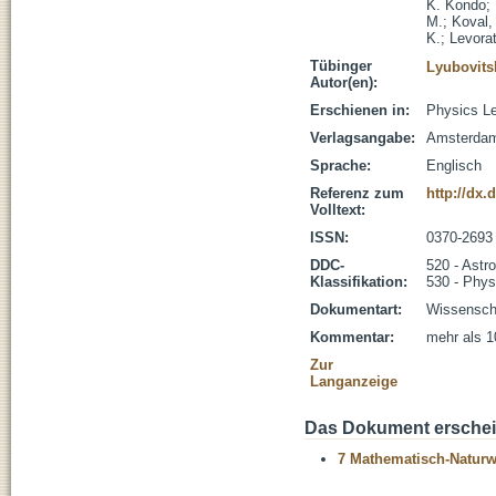
K. Kondo
;
M.
;
Koval,
K.
;
Levorat
Tübinger
Lyubovitsk
Autor(en):
Erschienen in:
Physics Le
Verlagsangabe:
Amsterdam 
Sprache:
Englisch
Referenz zum
http://dx.
Volltext:
ISSN:
0370-2693
DDC-
520 - Astr
Klassifikation:
530 - Phys
Dokumentart:
Wissenscha
Kommentar:
mehr als 1
Zur
Langanzeige
Das Dokument erschein
7 Mathematisch-Naturwi