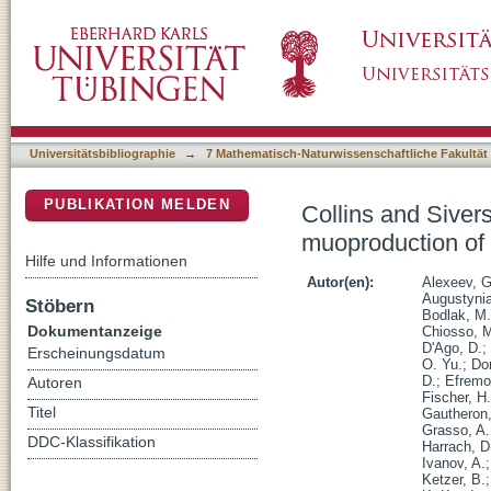
Collins and Sivers transverse-spin asymmetr
DSpace Repositorium (Manakin basiert)
Universitätsbibliographie
→
7 Mathematisch-Naturwissenschaftliche Fakultät
PUBLIKATION MELDEN
Collins and Siver
muoproduction o
Hilfe und Informationen
Autor(en):
Alexeev, G
Augustyni
Stöbern
Bodlak, M.
Dokumentanzeige
Chiosso, 
D'Ago, D.
;
Erscheinungsdatum
O. Yu.
;
Do
D.
;
Efremo
Autoren
Fischer, H.
Titel
Gautheron,
Grasso, A.
DDC-Klassifikation
Harrach, D
Ivanov, A.
Ketzer, B.