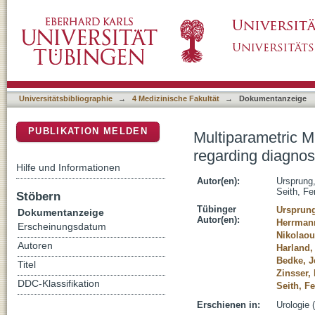
Multiparametric MRI of the prostate: requirem
DSpace Repositorium (Manakin basiert)
Universitätsbibliographie
→
4 Medizinische Fakultät
→
Dokumentanzeige
PUBLIKATION MELDEN
Multiparametric M
regarding diagnost
Hilfe und Informationen
Autor(en):
Ursprung
Seith, Fe
Stöbern
Tübinger
Ursprun
Dokumentanzeige
Autor(en):
Herrmann
Erscheinungsdatum
Nikolaou
Autoren
Harland,
Bedke, J
Titel
Zinsser,
DDC-Klassifikation
Seith, F
Erschienen in:
Urologie 