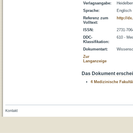
Verlagsangabe:
Heidelber
Sprache:
Englisch
Referenz zum
http://d
Volltext:
ISSN:
2731-706
DDC-
610 - Med
Klassifikation:
Dokumentart:
Wissensch
Zur
Langanzeige
Das Dokument erschein
4 Medizinische Fakultä
Kontakt