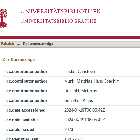
elates to Basal Forebrain Volume in Subjectiv
asiert)
 Fakultät
→
Dokumentanzeige
Zur Kurzanzeige
dc.contributor.author
Laske, Christoph
dc.contributor.author
Munk, Matthias Hans Joachim
dc.contributor.author
Reimold, Matthias
dc.contributor.author
Scheffler, Klaus
dc.date.accessioned
2024-04-19T06:05:49Z
dc.date.available
2024-04-19T06:05:49Z
dc.date.issued
2023
dc.identifier.issn
1387-2877