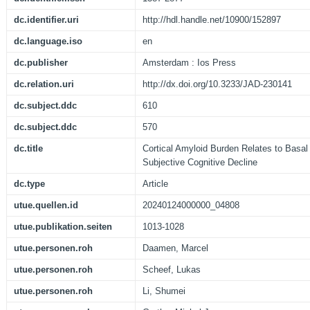
dc.identifier.uri
http://hdl.handle.net/10900/152897
dc.language.iso
en
dc.publisher
Amsterdam : Ios Press
dc.relation.uri
http://dx.doi.org/10.3233/JAD-230141
dc.subject.ddc
610
dc.subject.ddc
570
dc.title
Cortical Amyloid Burden Relates to Basal
Subjective Cognitive Decline
dc.type
Article
utue.quellen.id
20240124000000_04808
utue.publikation.seiten
1013-1028
utue.personen.roh
Daamen, Marcel
utue.personen.roh
Scheef, Lukas
utue.personen.roh
Li, Shumei