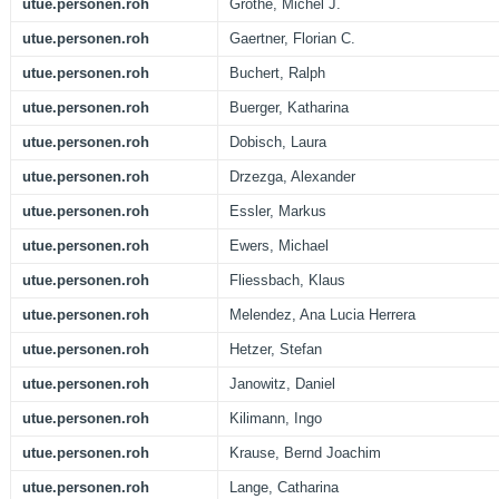
utue.personen.roh
Grothe, Michel J.
utue.personen.roh
Gaertner, Florian C.
utue.personen.roh
Buchert, Ralph
utue.personen.roh
Buerger, Katharina
utue.personen.roh
Dobisch, Laura
utue.personen.roh
Drzezga, Alexander
utue.personen.roh
Essler, Markus
utue.personen.roh
Ewers, Michael
utue.personen.roh
Fliessbach, Klaus
utue.personen.roh
Melendez, Ana Lucia Herrera
utue.personen.roh
Hetzer, Stefan
utue.personen.roh
Janowitz, Daniel
utue.personen.roh
Kilimann, Ingo
utue.personen.roh
Krause, Bernd Joachim
utue.personen.roh
Lange, Catharina