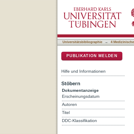
Cortical Amyloid Burden R
DSpace Repositorium (Manakin b
Universitätsbibliographie
→
4 Medizinische
PUBLIKATION MELDEN
Hilfe und Informationen
Stöbern
Dokumentanzeige
Erscheinungsdatum
Autoren
Titel
DDC-Klassifikation