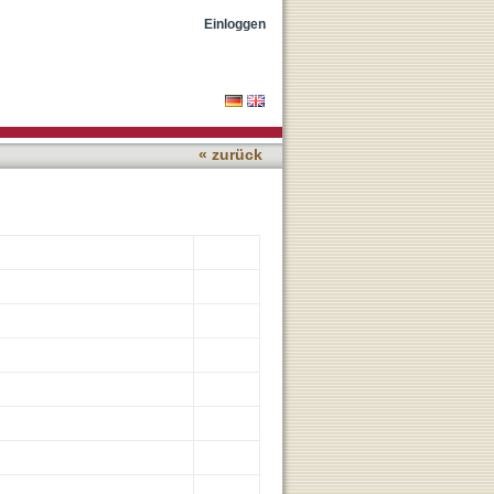
e Cognitive Decline
Einloggen
« zurück