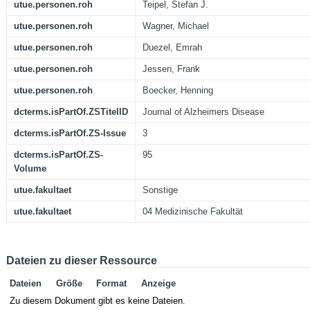
utue.personen.roh
Teipel, Stefan J.
utue.personen.roh
Wagner, Michael
utue.personen.roh
Duezel, Emrah
utue.personen.roh
Jessen, Frank
utue.personen.roh
Boecker, Henning
dcterms.isPartOf.ZSTitelID
Journal of Alzheimers Disease
dcterms.isPartOf.ZS-Issue
3
dcterms.isPartOf.ZS-
95
Volume
utue.fakultaet
Sonstige
utue.fakultaet
04 Medizinische Fakultät
Dateien zu dieser Ressource
Dateien
Größe
Format
Anzeige
Zu diesem Dokument gibt es keine Dateien.