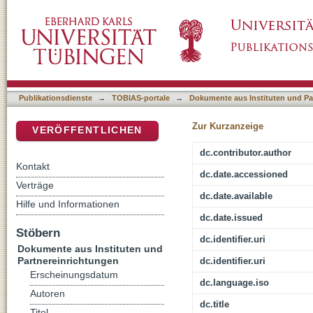
"Gerechter Krieg" und die Wirklichkeit des K
DSpace Repositorium (Manakin basiert)
Publikationsdienste
→
TOBIAS-portale
→
Dokumente aus Instituten und Pa
Zur Kurzanzeige
VERÖFFENTLICHEN
dc.contributor.author
Kontakt
dc.date.accessioned
Verträge
dc.date.available
Hilfe und Informationen
dc.date.issued
Stöbern
dc.identifier.uri
Dokumente aus Instituten und
Partnereinrichtungen
dc.identifier.uri
Erscheinungsdatum
dc.language.iso
Autoren
dc.title
Titel