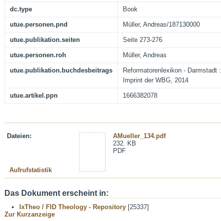
dc.type
Book
utue.personen.pnd
Müller, Andreas/187130000
utue.publikation.seiten
Seite 273-276
utue.personen.roh
Müller, Andreas
utue.publikation.buchdesbeitrags
Reformatorenlexikon - Darmstadt :
Imprint der WBG, 2014
utue.artikel.ppn
1666382078
Dateien:
AMueller_134.pdf
232. KB
PDF
Aufrufstatistik
Das Dokument erscheint in:
IxTheo / FID Theology - Repository
[25337]
Zur Kurzanzeige