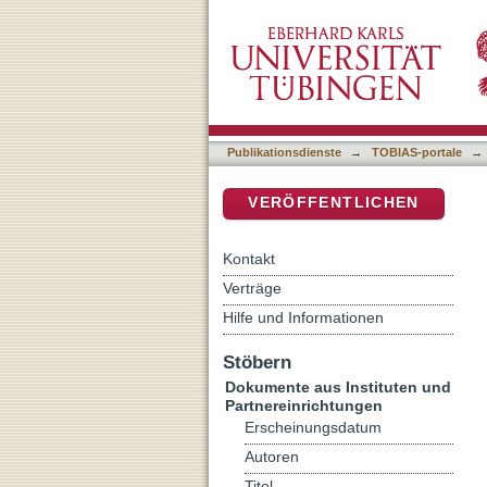
Valentin Wagner
DSpace Repositorium (Manakin b
Publikationsdienste
→
TOBIAS-portale
→
VERÖFFENTLICHEN
Kontakt
Verträge
Hilfe und Informationen
Stöbern
Dokumente aus Instituten und
Partnereinrichtungen
Erscheinungsdatum
Autoren
Titel