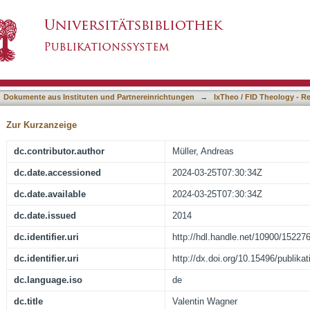
asiert)
Dokumente aus Instituten und Partnereinrichtungen
→
IxTheo / FID Theology - R
Zur Kurzanzeige
dc.contributor.author
Müller, Andreas
dc.date.accessioned
2024-03-25T07:30:34Z
dc.date.available
2024-03-25T07:30:34Z
dc.date.issued
2014
dc.identifier.uri
http://hdl.handle.net/10900/15227
dc.identifier.uri
http://dx.doi.org/10.15496/publika
dc.language.iso
de
dc.title
Valentin Wagner