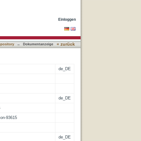
Einloggen
« zurück
epository
→
Dokumentanzeige
de_DE
de_DE
6
tion-93615
de_DE