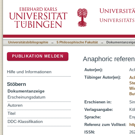
Anaphoric reference in descriptions of surpri
DSpace Repositorium (Manakin basiert)
Universitätsbibliographie
→
5 Philosophische Fakultät
→
Dokumentanzeig
PUBLIKATION MELDEN
Anaphoric referenc
Autor(en):
Ac
Hilfe und Informationen
Tübinger Autor(en):
Ac
St
Stöbern
Wi
Dokumentanzeige
But
Erscheinungsdatum
Erschienen in:
Sin
Autoren
Verlagsangabe:
Köl
Titel
Sprache:
Eng
DDC-Klassifikation
Referenz zum Volltext:
htt
ISSN:
26