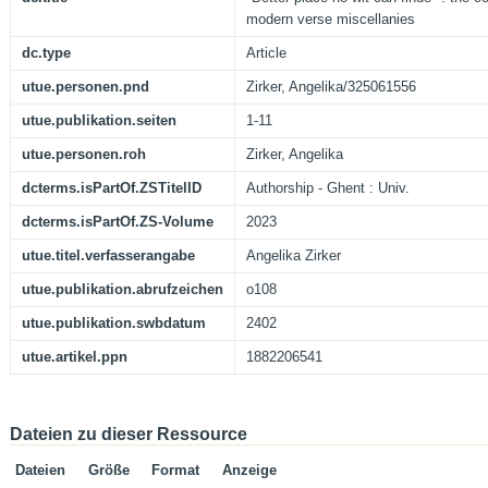
modern verse miscellanies
dc.type
Article
utue.personen.pnd
Zirker, Angelika/325061556
utue.publikation.seiten
1-11
utue.personen.roh
Zirker, Angelika
dcterms.isPartOf.ZSTitelID
Authorship - Ghent : Univ.
dcterms.isPartOf.ZS-Volume
2023
utue.titel.verfasserangabe
Angelika Zirker
utue.publikation.abrufzeichen
o108
utue.publikation.swbdatum
2402
utue.artikel.ppn
1882206541
Dateien zu dieser Ressource
Dateien
Größe
Format
Anzeige