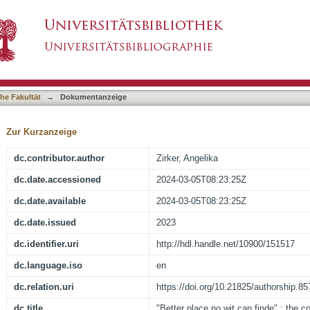
inde" : the compiler as author in early modern 
asiert)
he Fakultät
→
Dokumentanzeige
Zur Kurzanzeige
dc.contributor.author
Zirker, Angelika
dc.date.accessioned
2024-03-05T08:23:25Z
dc.date.available
2024-03-05T08:23:25Z
dc.date.issued
2023
dc.identifier.uri
http://hdl.handle.net/10900/151517
dc.language.iso
en
dc.relation.uri
https://doi.org/10.21825/authorship.8
dc.title
"Better place no wit can finde" : the c