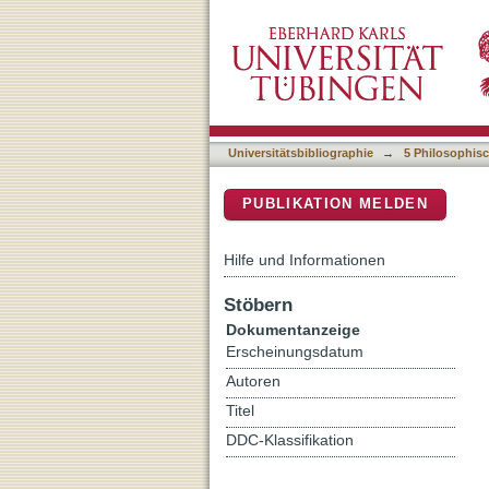
"Better place no wit can f
DSpace Repositorium (Manakin b
Universitätsbibliographie
→
5 Philosophisc
PUBLIKATION MELDEN
Hilfe und Informationen
Stöbern
Dokumentanzeige
Erscheinungsdatum
Autoren
Titel
DDC-Klassifikation