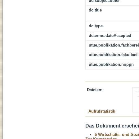
dc.subject.other
dc.title
dc.type
dcterms.dateAccepted
utue.publikation.fachbere
utue.publikation.fakultaet
utue.publikation.noppn
Dateien:
Aufrufstatistik
Das Dokument erschein
6 Wirtschafts- und Soz