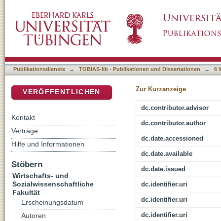
A Tale of Suspicious Cities - The securitisati
DSpace Repositorium (Manakin basiert)
(counter)terrorism
Publikationsdienste
→
TOBIAS-lib - Publikationen und Dissertationen
→
6 
Zur Kurzanzeige
VERÖFFENTLICHEN
dc.contributor.advisor
Kontakt
dc.contributor.author
Verträge
dc.date.accessioned
Hilfe und Informationen
dc.date.available
Stöbern
dc.date.issued
Wirtschafts- und
Sozialwissenschaftliche
dc.identifier.uri
Fakultät
dc.identifier.uri
Erscheinungsdatum
dc.identifier.uri
Autoren