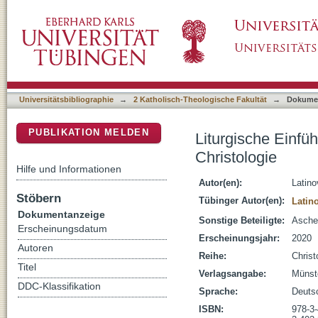
Liturgische Einführung und Rezeption der h
DSpace Repositorium (Manakin basiert)
Universitätsbibliographie
→
2 Katholisch-Theologische Fakultät
→
Dokume
PUBLIKATION MELDEN
Liturgische Einf
Christologie
Hilfe und Informationen
Autor(en):
Latino
Stöbern
Tübinger Autor(en):
Latin
Dokumentanzeige
Sonstige Beteiligte:
Asche
Erscheinungsdatum
Erscheinungsjahr:
2020
Autoren
Reihe:
Christ
Titel
Verlagsangabe:
Münst
DDC-Klassifikation
Sprache:
Deuts
ISBN:
978-3