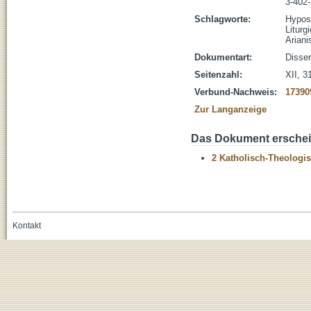
3-402
Schlagworte:
Hypos
Liturgi
Ariani
Dokumentart:
Disser
Seitenzahl:
XII, 3
Verbund-Nachweis:
17390
Zur Langanzeige
Das Dokument erschein
2 Katholisch-Theologis
Kontakt