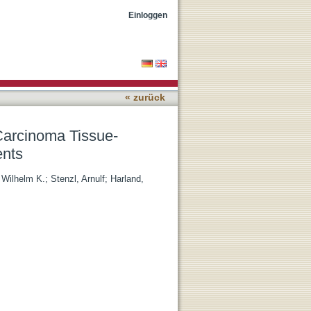
 Organoids from Bladder
Einloggen
« zurück
 Carcinoma Tissue-
ents
 Wilhelm K.
;
Stenzl, Arnulf
;
Harland,