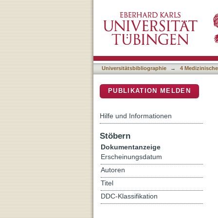
Effects of Scaffolds on U
DSpace Repositorium (Manakin b
Cancer Patients
Universitätsbibliographie
→
4 Medizinische
PUBLIKATION MELDEN
Hilfe und Informationen
Stöbern
Dokumentanzeige
Erscheinungsdatum
Autoren
Titel
DDC-Klassifikation