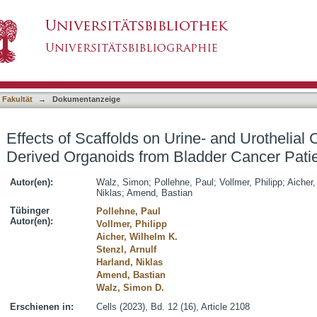
rine- and Urothelial Carcinoma Tissue-Derived
asiert)
 Fakultät
→
Dokumentanzeige
Effects of Scaffolds on Urine- and Urothelial
Derived Organoids from Bladder Cancer Pati
Autor(en):
Walz, Simon
;
Pollehne, Paul
;
Vollmer, Philipp
;
Aicher,
Niklas
;
Amend, Bastian
Tübinger
Pollehne, Paul
Autor(en):
Vollmer, Philipp
Aicher, Wilhelm K.
Stenzl, Arnulf
Harland, Niklas
Amend, Bastian
Walz, Simon D.
Erschienen in:
Cells (2023), Bd. 12 (16), Article 2108