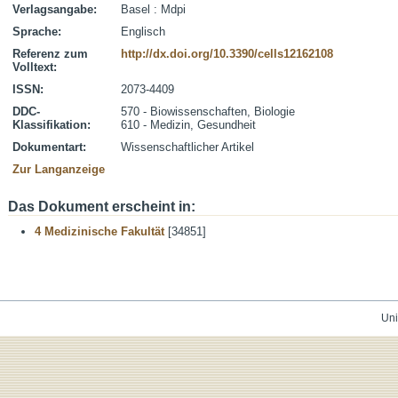
Verlagsangabe:
Basel : Mdpi
Sprache:
Englisch
Referenz zum
http://dx.doi.org/10.3390/cells12162108
Volltext:
ISSN:
2073-4409
DDC-
570 - Biowissenschaften, Biologie
Klassifikation:
610 - Medizin, Gesundheit
Dokumentart:
Wissenschaftlicher Artikel
Zur Langanzeige
Das Dokument erscheint in:
4 Medizinische Fakultät
[34851]
Uni