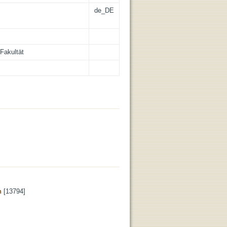
de_DE
Fakultät
n
[13794]