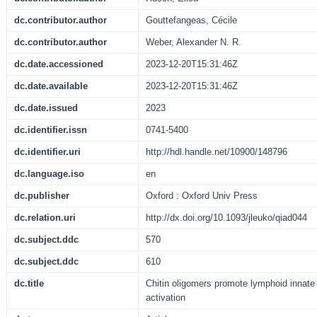
dc.contributor.author
Gouttefangeas, Cécile
dc.contributor.author
Weber, Alexander N. R.
dc.date.accessioned
2023-12-20T15:31:46Z
dc.date.available
2023-12-20T15:31:46Z
dc.date.issued
2023
dc.identifier.issn
0741-5400
dc.identifier.uri
http://hdl.handle.net/10900/148796
dc.language.iso
en
dc.publisher
Oxford : Oxford Univ Press
dc.relation.uri
http://dx.doi.org/10.1093/jleuko/qiad044
dc.subject.ddc
570
dc.subject.ddc
610
dc.title
Chitin oligomers promote lymphoid innate
activation