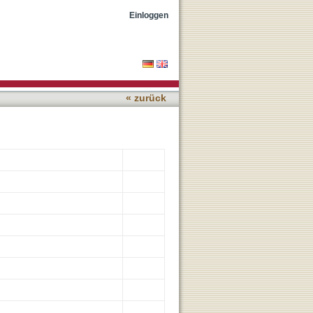
vation
Einloggen
« zurück