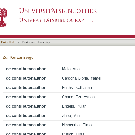
lymphoid innate and adaptive immune cell acti
asiert)
 Fakultät
→
Dokumentanzeige
Zur Kurzanzeige
dc.contributor.author
Maia, Ana
dc.contributor.author
Cardona Gloria, Yamel
dc.contributor.author
Fuchs, Katharina
dc.contributor.author
Chang, Tzu-Hsuan
dc.contributor.author
Engels, Pujan
dc.contributor.author
Zhou, Min
dc.contributor.author
Hinnenthal, Timo
dc.contributor.author
Rusch, Elisa