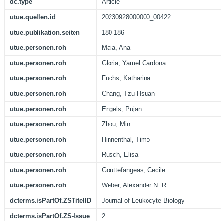
dc.type
Article
utue.quellen.id
20230928000000_00422
utue.publikation.seiten
180-186
utue.personen.roh
Maia, Ana
utue.personen.roh
Gloria, Yamel Cardona
utue.personen.roh
Fuchs, Katharina
utue.personen.roh
Chang, Tzu-Hsuan
utue.personen.roh
Engels, Pujan
utue.personen.roh
Zhou, Min
utue.personen.roh
Hinnenthal, Timo
utue.personen.roh
Rusch, Elisa
utue.personen.roh
Gouttefangeas, Cecile
utue.personen.roh
Weber, Alexander N. R.
dcterms.isPartOf.ZSTitelID
Journal of Leukocyte Biology
dcterms.isPartOf.ZS-Issue
2