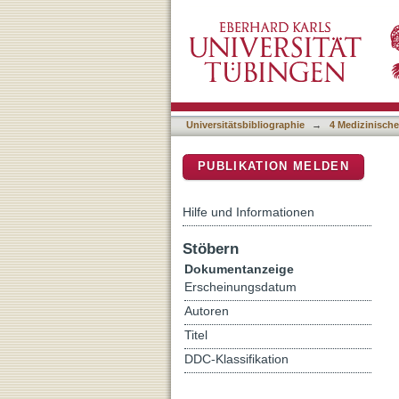
Chitin oligomers promote 
DSpace Repositorium (Manakin b
Universitätsbibliographie
→
4 Medizinische
PUBLIKATION MELDEN
Hilfe und Informationen
Stöbern
Dokumentanzeige
Erscheinungsdatum
Autoren
Titel
DDC-Klassifikation