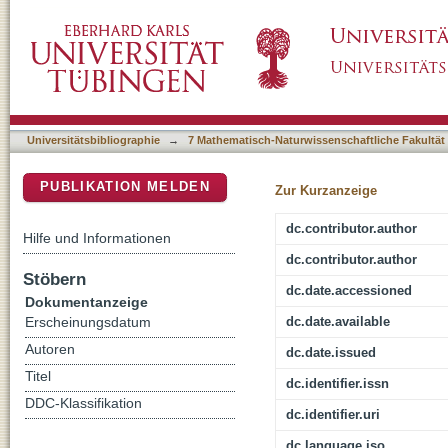
Effective potential of the Polyakov loop in 
DSpace Repositorium (Manakin basiert)
Universitätsbibliographie
→
7 Mathematisch-Naturwissenschaftliche Fakultät
PUBLIKATION MELDEN
Zur Kurzanzeige
dc.contributor.author
Hilfe und Informationen
dc.contributor.author
Stöbern
dc.date.accessioned
Dokumentanzeige
dc.date.available
Erscheinungsdatum
Autoren
dc.date.issued
Titel
dc.identifier.issn
DDC-Klassifikation
dc.identifier.uri
dc.language.iso