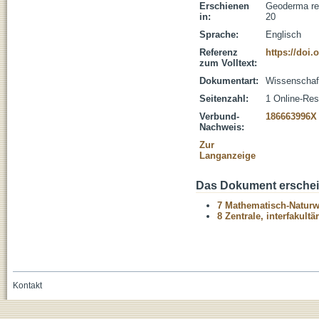
Erschienen
Geoderma reg
in:
20
Sprache:
Englisch
Referenz
https://doi.
zum Volltext:
Dokumentart:
Wissenschaftl
Seitenzahl:
1 Online-Re
Verbund-
186663996X
Nachweis:
Zur
Langanzeige
Das Dokument erschein
7 Mathematisch-Naturwi
8 Zentrale, interfakult
Kontakt