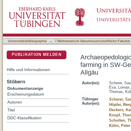
Archaeopedological reconstruction of Middl
DSpace Repositorium (Manakin basiert)
from sedimentary archives in the Western Al
Universitätsbibliographie
→
7 Mathematisch-Naturwissenschaftliche Fakultät
PUBLIKATION MELDEN
Archaeopedologica
farming in SW-Ge
Hilfe und Informationen
Allgäu
Stöbern
Autor(en):
Scherer, Sa
Eva
;
Lomax,
Dokumentanzeige
Thomas
;
Küh
Erscheinungsdatum
Tübinger
Scherer, Sa
Autoren
Autor(en):
Höpfer, Ben
Deckers, Ka
Titel
Knopf, Tho
DDC-Klassifikation
Scholten, 
Kühn, Peter