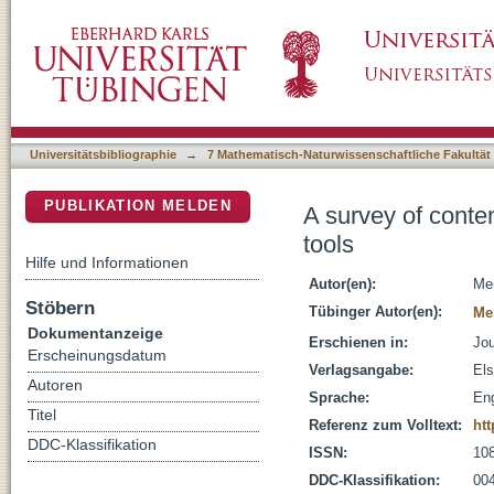
A survey of contemporary open-source honey
DSpace Repositorium (Manakin basiert)
Universitätsbibliographie
→
7 Mathematisch-Naturwissenschaftliche Fakultät
PUBLIKATION MELDEN
A survey of cont
tools
Hilfe und Informationen
Autor(en):
Me
Stöbern
Tübinger Autor(en):
Me
Dokumentanzeige
Erschienen in:
Jou
Erscheinungsdatum
Verlagsangabe:
Els
Autoren
Sprache:
Eng
Titel
Referenz zum Volltext:
htt
DDC-Klassifikation
ISSN:
10
DDC-Klassifikation:
004