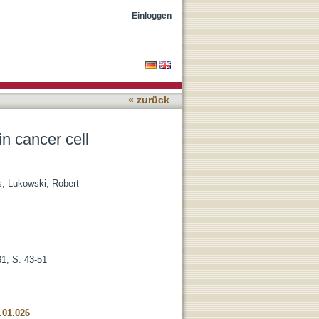
sing fluorescent
Einloggen
« zurück
n cancer cell
s
;
Lukowski, Robert
81, S. 43-51
.01.026