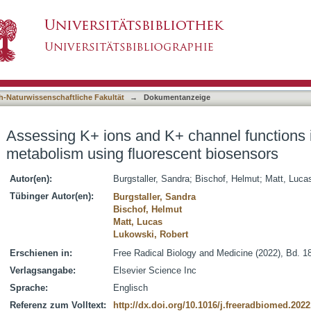
channel functions in cancer cell metabolism u
asiert)
h-Naturwissenschaftliche Fakultät
→
Dokumentanzeige
Assessing K+ ions and K+ channel functions i
metabolism using fluorescent biosensors
Autor(en):
Burgstaller, Sandra
;
Bischof, Helmut
;
Matt, Luca
Tübinger Autor(en):
Burgstaller, Sandra
Bischof, Helmut
Matt, Lucas
Lukowski, Robert
Erschienen in:
Free Radical Biology and Medicine (2022), Bd. 1
Verlagsangabe:
Elsevier Science Inc
Sprache:
Englisch
Referenz zum Volltext:
http://dx.doi.org/10.1016/j.freeradbiomed.2022