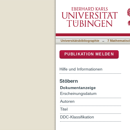
Assessing K+ ions and K+ 
DSpace Repositorium (Manakin b
biosensors
Universitätsbibliographie
→
7 Mathematisc
PUBLIKATION MELDEN
Hilfe und Informationen
Stöbern
Dokumentanzeige
Erscheinungsdatum
Autoren
Titel
DDC-Klassifikation