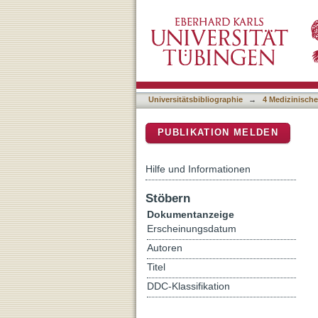
Fellowship Training: Navig
DSpace Repositorium (Manakin b
Training
Universitätsbibliographie
→
4 Medizinische
PUBLIKATION MELDEN
Hilfe und Informationen
Stöbern
Dokumentanzeige
Erscheinungsdatum
Autoren
Titel
DDC-Klassifikation