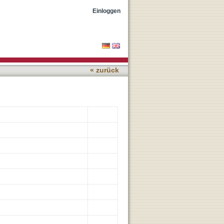
specialist-Radiology In
Einloggen
« zurück