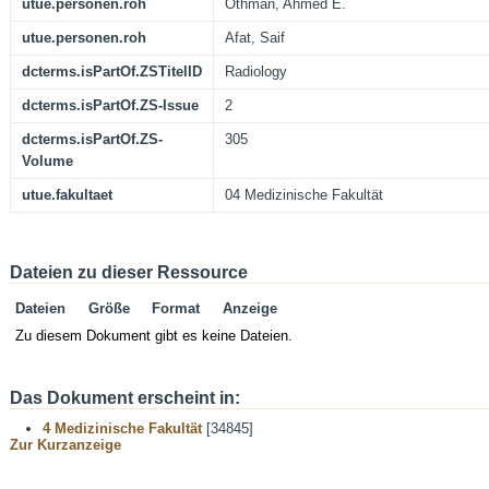
utue.personen.roh
Othman, Ahmed E.
utue.personen.roh
Afat, Saif
dcterms.isPartOf.ZSTitelID
Radiology
dcterms.isPartOf.ZS-Issue
2
dcterms.isPartOf.ZS-
305
Volume
utue.fakultaet
04 Medizinische Fakultät
Dateien zu dieser Ressource
Dateien
Größe
Format
Anzeige
Zu diesem Dokument gibt es keine Dateien.
Das Dokument erscheint in:
4 Medizinische Fakultät
[34845]
Zur Kurzanzeige