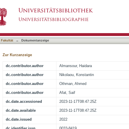
ating the Decision to Be a Generalist or a Sub
asiert)
 Fakultät
→
Dokumentanzeige
Zur Kurzanzeige
dc.contributor.author
Almansour, Haidara
dc.contributor.author
Nikolaou, Konstantin
dc.contributor.author
Othman, Ahmed
dc.contributor.author
Afat, Saif
dc.date.accessioned
2023-11-17T08:47:25Z
dc.date.available
2023-11-17T08:47:25Z
dc.date.issued
2022
dc.identifier.issn
0033-8419