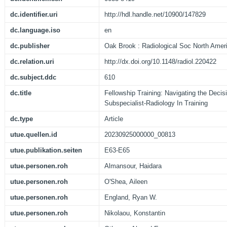
dc.identifier.uri
http://hdl.handle.net/10900/147829
dc.language.iso
en
dc.publisher
Oak Brook : Radiological Soc North Ameri
dc.relation.uri
http://dx.doi.org/10.1148/radiol.220422
dc.subject.ddc
610
dc.title
Fellowship Training: Navigating the Decisi
Subspecialist-Radiology In Training
dc.type
Article
utue.quellen.id
20230925000000_00813
utue.publikation.seiten
E63-E65
utue.personen.roh
Almansour, Haidara
utue.personen.roh
O'Shea, Aileen
utue.personen.roh
England, Ryan W.
utue.personen.roh
Nikolaou, Konstantin