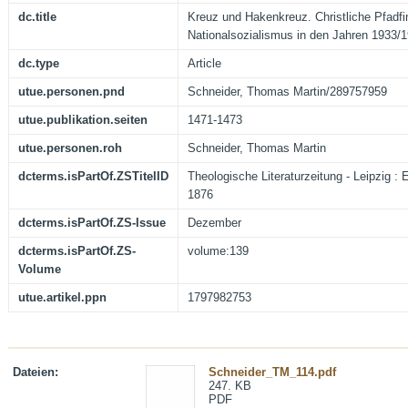
dc.title
Kreuz und Hakenkreuz. Christliche Pfadfi
Nationalsozialismus in den Jahren 1933/
dc.type
Article
utue.personen.pnd
Schneider, Thomas Martin/289757959
utue.publikation.seiten
1471-1473
utue.personen.roh
Schneider, Thomas Martin
dcterms.isPartOf.ZSTitelID
Theologische Literaturzeitung - Leipzig : 
1876
dcterms.isPartOf.ZS-Issue
Dezember
dcterms.isPartOf.ZS-
volume:139
Volume
utue.artikel.ppn
1797982753
Dateien:
Schneider_TM_114.pdf
247. KB
PDF