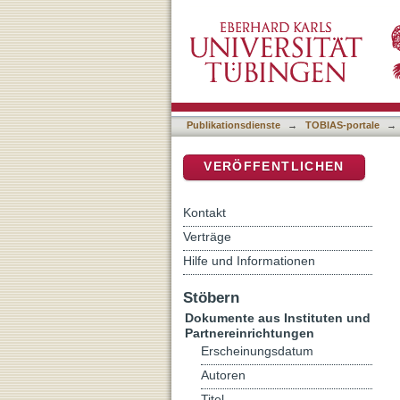
Kreuz und Hakenkreuz. Chr
DSpace Repositorium (Manakin b
1933/1934
Publikationsdienste
→
TOBIAS-portale
→
VERÖFFENTLICHEN
Kontakt
Verträge
Hilfe und Informationen
Stöbern
Dokumente aus Instituten und
Partnereinrichtungen
Erscheinungsdatum
Autoren
Titel