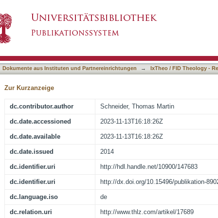
istliche Pfadfinderschaft und Nationalsoziali
asiert)
Dokumente aus Instituten und Partnereinrichtungen
→
IxTheo / FID Theology - R
Zur Kurzanzeige
dc.contributor.author
Schneider, Thomas Martin
dc.date.accessioned
2023-11-13T16:18:26Z
dc.date.available
2023-11-13T16:18:26Z
dc.date.issued
2014
dc.identifier.uri
http://hdl.handle.net/10900/147683
dc.identifier.uri
http://dx.doi.org/10.15496/publikation-890
dc.language.iso
de
dc.relation.uri
http://www.thlz.com/artikel/17689