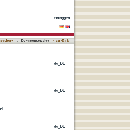
smus in den Jahren
Einloggen
« zurück
epository
→
Dokumentanzeige
de_DE
de_DE
24
de_DE