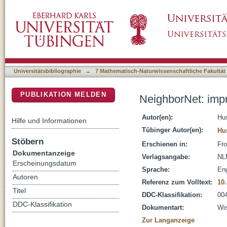
NeighborNet: improved algorithms and imple
DSpace Repositorium (Manakin basiert)
Universitätsbibliographie
→
7 Mathematisch-Naturwissenschaftliche Fakultät
PUBLIKATION MELDEN
NeighborNet: imp
Autor(en):
Hus
Hilfe und Informationen
Tübinger Autor(en):
Hu
Stöbern
Erschienen in:
Fro
Dokumentanzeige
Verlagsangabe:
NL
Erscheinungsdatum
Sprache:
Eng
Autoren
Referenz zum Volltext:
10.
Titel
DDC-Klassifikation:
004
DDC-Klassifikation
Dokumentart:
Wis
Zur Langanzeige