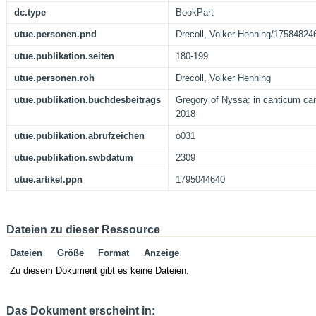
dc.type
BookPart
utue.personen.pnd
Drecoll, Volker Henning/17584824
utue.publikation.seiten
180-199
utue.personen.roh
Drecoll, Volker Henning
utue.publikation.buchdesbeitrags
Gregory of Nyssa: in canticum cant
2018
utue.publikation.abrufzeichen
o031
utue.publikation.swbdatum
2309
utue.artikel.ppn
1795044640
Dateien zu dieser Ressource
Dateien
Größe
Format
Anzeige
Zu diesem Dokument gibt es keine Dateien.
Das Dokument erscheint in: