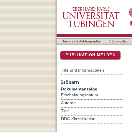
Spuren von Trinitätstheol
DSpace Repositorium (Manakin b
Universitätsbibliographie
→
1 Evangelisch-
PUBLIKATION MELDEN
Hilfe und Informationen
Stöbern
Dokumentanzeige
Erscheinungsdatum
Autoren
Titel
DDC-Klassifikation