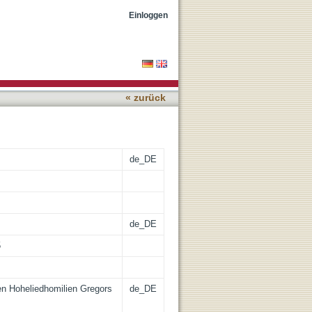
sa
Einloggen
« zurück
de_DE
de_DE
5
den Hoheliedhomilien Gregors
de_DE