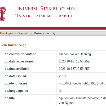
ogie in den Hoheliedhomilien Gregors von Nys
asiert)
Theologische Fakultät
→
Dokumentanzeige
Zur Kurzanzeige
dc.contributor.author
Drecoll, Volker Henning
dc.date.accessioned
2023-10-18T10:53:25Z
dc.date.available
2023-10-18T10:53:25Z
dc.date.issued
2018
dc.identifier.uri
http://hdl.handle.net/10900/14644
dc.language.iso
de
dc.title
Spuren von Trinitätstheologie in 
von Nyssa