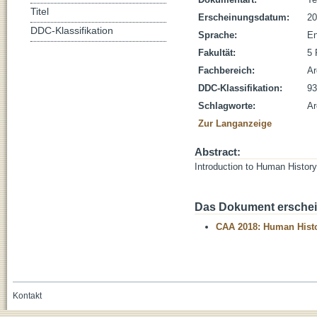
Titel
Erscheinungsdatum:
20
DDC-Klassifikation
Sprache:
En
Fakultät:
5 
Fachbereich:
Ar
DDC-Klassifikation:
93
Schlagworte:
Ar
Zur Langanzeige
Abstract:
Introduction to Human History
Das Dokument erschein
CAA 2018: Human Histo
Kontakt