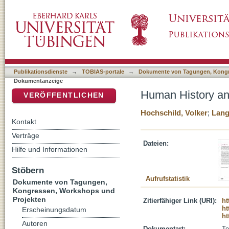
Human History and Digital Future: Introducti
DSpace Repositorium (Manakin basiert)
Publikationsdienste
→
TOBIAS-portale
→
Dokumente von Tagungen, Kongr
Dokumentanzeige
Human History and
VERÖFFENTLICHEN
Hochschild, Volker
;
Lang
Kontakt
Verträge
Dateien:
Hilfe und Informationen
Stöbern
Aufrufstatistik
Dokumente von Tagungen,
Kongressen, Workshops und
Projekten
Zitierfähiger Link (URI):
ht
ht
Erscheinungsdatum
ht
Autoren
Dokumentart:
Te