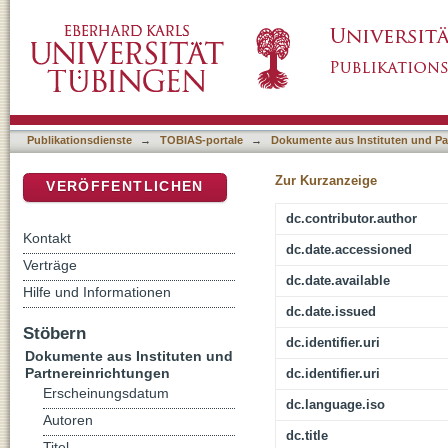
Calvin and the Humanists
DSpace Repositorium (Manakin basiert)
Publikationsdienste
→
TOBIAS-portale
→
Dokumente aus Instituten und Pa
Zur Kurzanzeige
VERÖFFENTLICHEN
dc.contributor.author
Kontakt
dc.date.accessioned
Verträge
dc.date.available
Hilfe und Informationen
dc.date.issued
Stöbern
dc.identifier.uri
Dokumente aus Instituten und
Partnereinrichtungen
dc.identifier.uri
Erscheinungsdatum
dc.language.iso
Autoren
dc.title
Titel