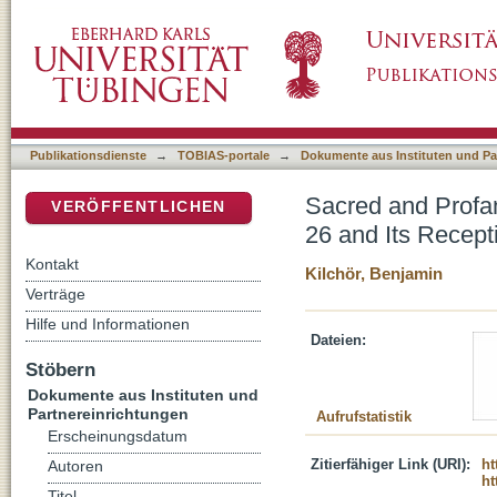
Sacred and Profane Space: The Priestly Char
DSpace Repositorium (Manakin basiert)
Deuteronomy 12
Publikationsdienste
→
TOBIAS-portale
→
Dokumente aus Instituten und Pa
Sacred and Profa
VERÖFFENTLICHEN
26 and Its Recep
Kontakt
Kilchör, Benjamin
Verträge
Hilfe und Informationen
Dateien:
Stöbern
Dokumente aus Instituten und
Partnereinrichtungen
Aufrufstatistik
Erscheinungsdatum
Zitierfähiger Link (URI):
ht
Autoren
ht
Titel