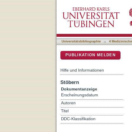
Efforts in treating inherit
DSpace Repositorium (Manakin b
Universitätsbibliographie
→
4 Medizinische
PUBLIKATION MELDEN
Hilfe und Informationen
Stöbern
Dokumentanzeige
Erscheinungsdatum
Autoren
Titel
DDC-Klassifikation