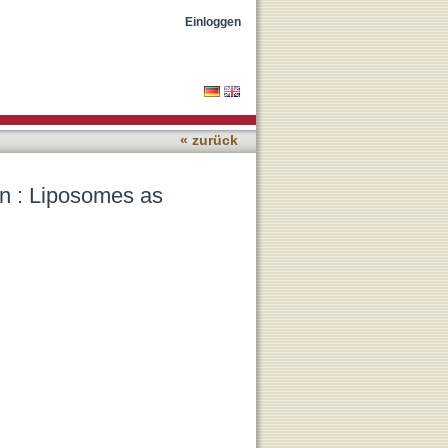
eal drug delivery systems
Einloggen
« zurück
ion : Liposomes as