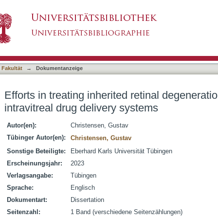
ed retinal degeneration : Liposomes as intravitr
asiert)
 Fakultät
→
Dokumentanzeige
Efforts in treating inherited retinal degenerat
intravitreal drug delivery systems
Autor(en):
Christensen, Gustav
Tübinger Autor(en):
Christensen, Gustav
Sonstige Beteiligte:
Eberhard Karls Universität Tübingen
Erscheinungsjahr:
2023
Verlagsangabe:
Tübingen
Sprache:
Englisch
Dokumentart:
Dissertation
Seitenzahl:
1 Band (verschiedene Seitenzählungen)