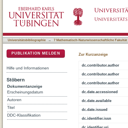
The Impact of Tissue Preparation on Salivar
DSpace Repositorium (Manakin basiert)
Infrared Microspectroscopy
Universitätsbibliographie
→
7 Mathematisch-Naturwissenschaftliche Fakultät
PUBLIKATION MELDEN
Zur Kurzanzeige
dc.contributor.author
Hilfe und Informationen
dc.contributor.author
Stöbern
dc.contributor.author
Dokumentanzeige
dc.date.accessioned
Erscheinungsdatum
Autoren
dc.date.available
Titel
dc.date.issued
DDC-Klassifikation
dc.identifier.issn
dc.identifier.uri