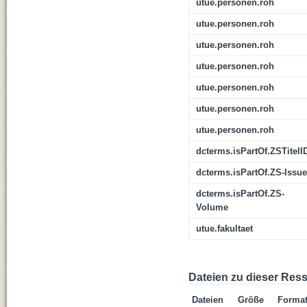
utue.personen.roh
utue.personen.roh
utue.personen.roh
utue.personen.roh
utue.personen.roh
utue.personen.roh
utue.personen.roh
dcterms.isPartOf.ZSTitelI
dcterms.isPartOf.ZS-Issue
dcterms.isPartOf.ZS-
Volume
utue.fakultaet
Dateien zu dieser Res
Dateien
Größe
Forma