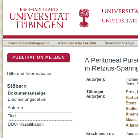
A Peritoneal Purse-String Suture Prevents 
DSpace Repositorium (Manakin basiert)
Assisted Radical Prostatectomy
Universitätsbibliographie
→
4 Medizinische Fakultät
→
Dokumentanzeige
PUBLIKATION MELDEN
A Peritoneal Pur
in Retzius-Sparin
Hilfe und Informationen
Autor(en):
Harlan
Jens
;
Stöbern
Tübinger
Erne, 
Dokumentanzeige
Autor(en):
Harlan
Erscheinungsdatum
Stenzl
Autoren
Bedke
Amend
Titel
Maas, 
DDC-Klassifikation
Alfar
Erschienen in:
Journal