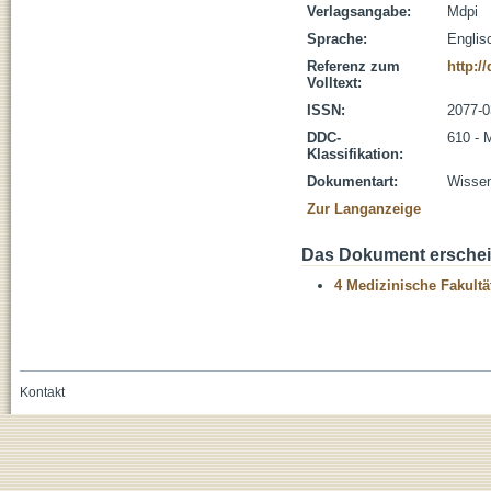
Verlagsangabe:
Mdpi
Sprache:
Englis
Referenz zum
http:/
Volltext:
ISSN:
2077-0
DDC-
610 - 
Klassifikation:
Dokumentart:
Wissen
Zur Langanzeige
Das Dokument erschein
4 Medizinische Fakultä
Kontakt