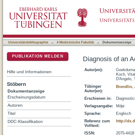
Diagnosis of an Acute Anterior Wall Infarcti
DSpace Repositorium (Manakin basiert)
Universitätsbibliographie
→
4 Medizinische Fakultät
→
Dokumentanzeige
PUBLIKATION MELDEN
Diagnosis of an A
Autor(en):
Goekduman
Hilfe und Informationen
Koch, Vital
D'Angelo,
Stöbern
Tübinger
Brendlin,
Dokumentanzeige
Autor(en):
Erscheinungsdatum
Erschienen in:
Diagnostics
Autoren
Verlagsangabe:
Mdpi
Titel
Sprache:
Englisch
Referenz zum
http://dx.
DDC-Klassifikation
Volltext:
ISSN:
2075-4418