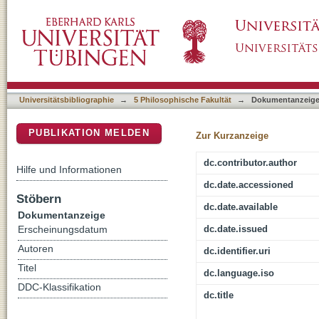
,Liberté et force‘ : Louise d’Épinays Konzept
DSpace Repositorium (Manakin basiert)
Aufklärungsdiskurses
Universitätsbibliographie
→
5 Philosophische Fakultät
→
Dokumentanzeig
PUBLIKATION MELDEN
Zur Kurzanzeige
dc.contributor.author
Hilfe und Informationen
dc.date.accessioned
Stöbern
dc.date.available
Dokumentanzeige
dc.date.issued
Erscheinungsdatum
Autoren
dc.identifier.uri
Titel
dc.language.iso
DDC-Klassifikation
dc.title