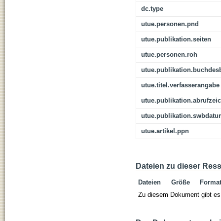
dc.type
utue.personen.pnd
utue.publikation.seiten
utue.personen.roh
utue.publikation.buchdes
utue.titel.verfasserangabe
utue.publikation.abrufzei
utue.publikation.swbdat
utue.artikel.ppn
Dateien zu dieser Res
Dateien
Größe
Forma
Zu diesem Dokument gibt es 