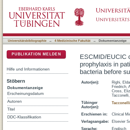
ESCMID/EUCIC clinical practice guidelines on 
DSpace Repositorium (Manakin basiert)
colonized by multidrug-resistant Gram-negati
Universitätsbibliographie
→
4 Medizinische Fakultät
→
Dokumentanzeige
PUBLIKATION MELDEN
ESCMID/EUCIC clin
prophylaxis in pa
Hilfe und Informationen
bacteria before s
Stöbern
Autor(en):
Righi, Elda
Friedrich, 
Dokumentanzeige
Cross, Eli
Erscheinungsdatum
Tacconelli
Autoren
Tübinger
Tacconelli
Autor(en):
Titel
Erschienen in:
Clinical Mi
DDC-Klassifikation
Verlagsangabe:
Elsevier S
Sprache:
Englisch