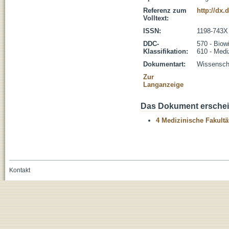
Referenz zum
http://dx.
Volltext:
ISSN:
1198-743X
DDC-
570 - Biow
Klassifikation:
610 - Medi
Dokumentart:
Wissenscha
Zur
Langanzeige
Das Dokument erschein
4 Medizinische Fakultä
Kontakt