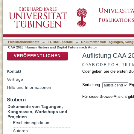
Auflistung CAA 2018: Human History and Digi
DSpace Repositorium (Manakin basiert)
Publikationsdienste
→
TOBIAS-portale
→
Dokumente von Tagungen, Kongr
CAA 2018: Human History and Digital Future nach Autor
Auflistung CAA 20
VERÖFFENTLICHEN
0-9
A
B
C
D
E
F
G
H
I
J
K
L
Kontakt
Oder geben Sie die ersten Bu
Verträge
Sortierung:
Er
Hilfe und Informationen
Für diese Browse-Ansicht gib
Stöbern
Dokumente von Tagungen,
Kongressen, Workshops und
Projekten
Erscheinungsdatum
Autoren