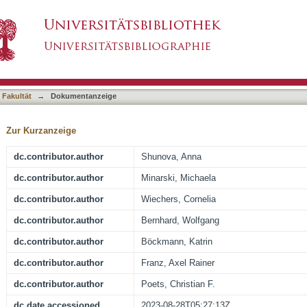
ent metabolism in adults using deuterium labell
asiert)
 Fakultät
→
Dokumentanzeige
Zur Kurzanzeige
dc.contributor.author
Shunova, Anna
dc.contributor.author
Minarski, Michaela
dc.contributor.author
Wiechers, Cornelia
dc.contributor.author
Bernhard, Wolfgang
dc.contributor.author
Böckmann, Katrin
dc.contributor.author
Franz, Axel Rainer
dc.contributor.author
Poets, Christian F.
dc.date.accessioned
2023-08-28T05:27:13Z