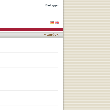
ing
Einloggen
« zurück