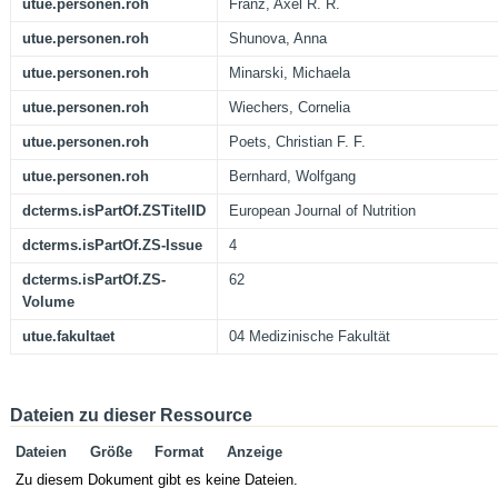
utue.personen.roh
Franz, Axel R. R.
utue.personen.roh
Shunova, Anna
utue.personen.roh
Minarski, Michaela
utue.personen.roh
Wiechers, Cornelia
utue.personen.roh
Poets, Christian F. F.
utue.personen.roh
Bernhard, Wolfgang
dcterms.isPartOf.ZSTitelID
European Journal of Nutrition
dcterms.isPartOf.ZS-Issue
4
dcterms.isPartOf.ZS-
62
Volume
utue.fakultaet
04 Medizinische Fakultät
Dateien zu dieser Ressource
Dateien
Größe
Format
Anzeige
Zu diesem Dokument gibt es keine Dateien.