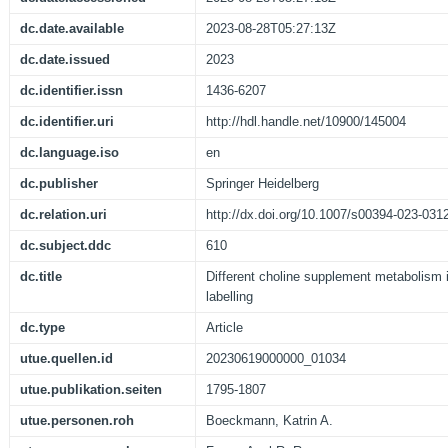
dc.date.available
2023-08-28T05:27:13Z
dc.date.issued
2023
dc.identifier.issn
1436-6207
dc.identifier.uri
http://hdl.handle.net/10900/145004
dc.language.iso
en
dc.publisher
Springer Heidelberg
dc.relation.uri
http://dx.doi.org/10.1007/s00394-023-031
dc.subject.ddc
610
dc.title
Different choline supplement metabolism 
labelling
dc.type
Article
utue.quellen.id
20230619000000_01034
utue.publikation.seiten
1795-1807
utue.personen.roh
Boeckmann, Katrin A.