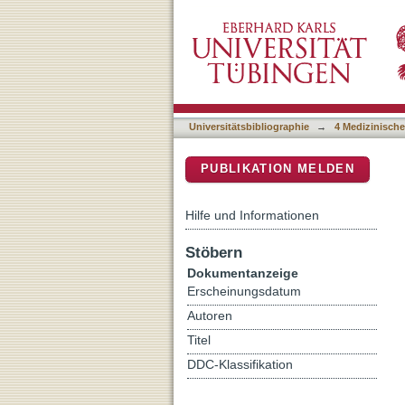
Different choline supplem
DSpace Repositorium (Manakin b
Universitätsbibliographie
→
4 Medizinische
PUBLIKATION MELDEN
Hilfe und Informationen
Stöbern
Dokumentanzeige
Erscheinungsdatum
Autoren
Titel
DDC-Klassifikation