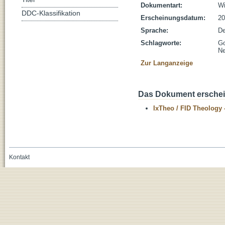
Dokumentart:
Wi
DDC-Klassifikation
Erscheinungsdatum:
20
Sprache:
De
Schlagworte:
Go
Ne
Zur Langanzeige
Das Dokument erschein
IxTheo / FID Theology 
Kontakt