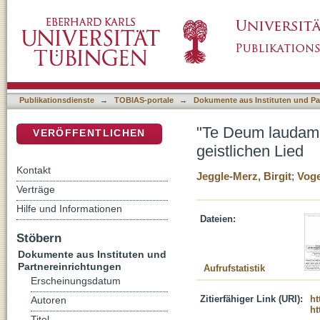
"Te Deum laudamus - wir loben dich als Gott"
DSpace Repositorium (Manakin basiert)
Publikationsdienste
→
TOBIAS-portale
→
Dokumente aus Instituten und Pa
"Te Deum laudamus
VERÖFFENTLICHEN
geistlichen Lied
Kontakt
Jeggle-Merz, Birgit
;
Voge
Verträge
Hilfe und Informationen
Dateien:
Stöbern
Dokumente aus Instituten und
Partnereinrichtungen
Aufrufstatistik
Erscheinungsdatum
Zitierfähiger Link (URI):
ht
Autoren
ht
Titel