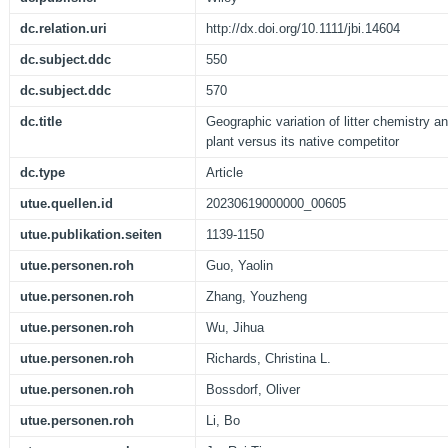
dc.relation.uri
http://dx.doi.org/10.1111/jbi.14604
dc.subject.ddc
550
dc.subject.ddc
570
dc.title
Geographic variation of litter chemistry an
plant versus its native competitor
dc.type
Article
utue.quellen.id
20230619000000_00605
utue.publikation.seiten
1139-1150
utue.personen.roh
Guo, Yaolin
utue.personen.roh
Zhang, Youzheng
utue.personen.roh
Wu, Jihua
utue.personen.roh
Richards, Christina L.
utue.personen.roh
Bossdorf, Oliver
utue.personen.roh
Li, Bo