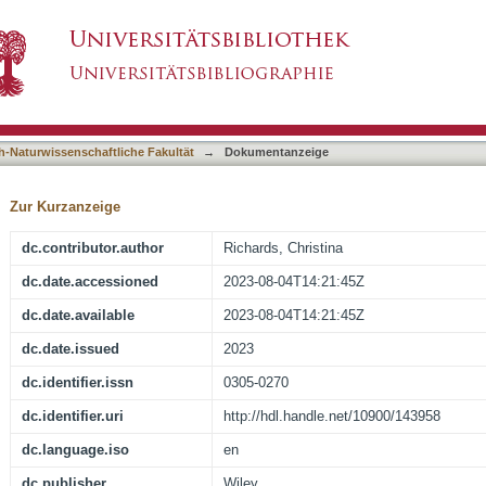
ter chemistry and palatability in an invasive pla
asiert)
h-Naturwissenschaftliche Fakultät
→
Dokumentanzeige
Zur Kurzanzeige
dc.contributor.author
Richards, Christina
dc.date.accessioned
2023-08-04T14:21:45Z
dc.date.available
2023-08-04T14:21:45Z
dc.date.issued
2023
dc.identifier.issn
0305-0270
dc.identifier.uri
http://hdl.handle.net/10900/143958
dc.language.iso
en
dc.publisher
Wiley