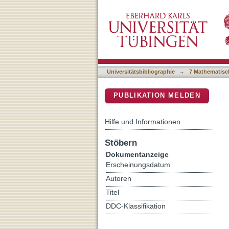
Geographic variation of lit
DSpace Repositorium (Manakin b
competitor
Universitätsbibliographie
→
7 Mathematisc
PUBLIKATION MELDEN
Hilfe und Informationen
Stöbern
Dokumentanzeige
Erscheinungsdatum
Autoren
Titel
DDC-Klassifikation