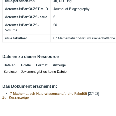
utue.personen.roh
Ju, Rui-Ting
dcterms.isPartOf.ZSTitelID
Journal of Biogeography
dcterms.isPartOf.ZS-Issue
6
dcterms.isPartOf.ZS-
50
Volume
utue.fakultaet
07 Mathematisch-Naturwissenschaftliche 
Dateien zu dieser Ressource
Dateien
Größe
Format
Anzeige
Zu diesem Dokument gibt es keine Dateien.
Das Dokument erscheint in:
7 Mathematisch-Naturwissenschaftliche Fakultät
[27492]
Zur Kurzanzeige