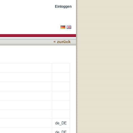
nt versus its native
Einloggen
« zurück
de_DE
de_DE