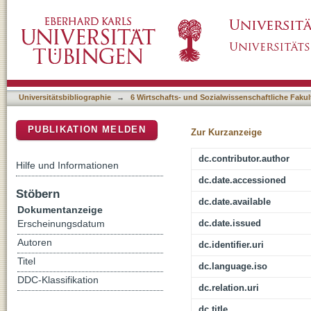
Experiences with health care services in Sw
DSpace Repositorium (Manakin basiert)
illnesses
Universitätsbibliographie
→
6 Wirtschafts- und Sozialwissenschaftliche Fakul
PUBLIKATION MELDEN
Zur Kurzanzeige
dc.contributor.author
Hilfe und Informationen
dc.date.accessioned
Stöbern
dc.date.available
Dokumentanzeige
dc.date.issued
Erscheinungsdatum
Autoren
dc.identifier.uri
Titel
dc.language.iso
DDC-Klassifikation
dc.relation.uri
dc.title