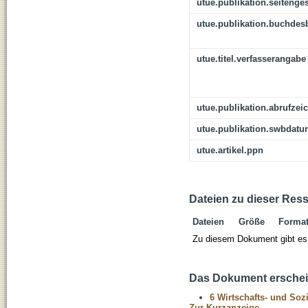
utue.publikation.seitenge
utue.publikation.buchdes
utue.titel.verfasserangabe
utue.publikation.abrufzei
utue.publikation.swbdat
utue.artikel.ppn
Dateien zu dieser Res
Dateien
Größe
Forma
Zu diesem Dokument gibt es 
Das Dokument erschein
6 Wirtschafts- und Soz
Zur Kurzanzeige