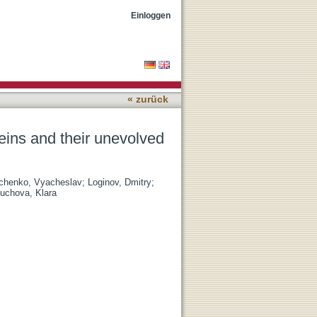
 random-sequence
Einloggen
« zurück
eins and their unevolved
chenko, Vyacheslav
;
Loginov, Dmitry
;
uchova, Klara