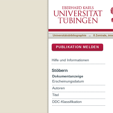
Experimental characteriza
DSpace Repositorium (Manakin b
counterparts
Universitätsbibliographie
→
8 Zentrale, in
PUBLIKATION MELDEN
Hilfe und Informationen
Stöbern
Dokumentanzeige
Erscheinungsdatum
Autoren
Titel
DDC-Klassifikation