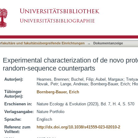
tion of de novo proteins and their unevolved
asiert)
terfakultäre und fakultätsübergreifende Einrichtungen
→
Dokumentanzeige
Experimental characterization of de novo prot
random-sequence counterparts
Autor(en):
Heames, Brennen
;
Buchel, Filip
;
Aubel, Margaux
;
Tretya
Novak, Petr
;
Lange, Andreas
;
Bornberg-Bauer, Erich
;
Hlo
Tübinger
Bornberg-Bauer, Erich
Autor(en):
Erschienen in:
Nature Ecology & Evolution (2023), Bd. 7, H. 4, S. 570
Verlagsangabe:
Nature Portfolio
Sprache:
Englisch
Referenz zum
http://dx.doi.org/10.1038/s41559-023-02010-2
Volltext: