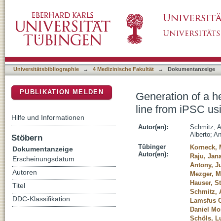
Generation of a heterozygous and a homozy
DSpace Repositorium (Manakin basiert)
CRISPR/Cas9
Universitätsbibliographie
→
4 Medizinische Fakultät
→
Dokumentanzeige
PUBLIKATION MELDEN
Generation of a 
line from iPSC u
Hilfe und Informationen
Autor(en):
Schmitz, 
Alberto
;
An
Stöbern
Tübinger
Korneck, 
Dokumentanzeige
Autor(en):
Raju, Jan
Erscheinungsdatum
Antony, Ju
Autoren
Mezger, M
Hauser, S
Titel
Schmitz, 
DDC-Klassifikation
Lamsfus C
Daniel Mo
Schöls, L