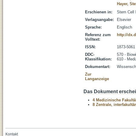
Hayer, Ste
Erschienen in:
Stem Cell 
Verlagsangabe:
Elsevier
Sprache:
Englisch
Referenz zum
http://dx.
Volltext:
ISSN:
1873-5061
DDC-
570 - Biow
Klassifikation:
610 - Medi
Dokumentart:
Wissenscha
Zur
Langanzeige
Das Dokument erschein
4 Medizinische Fakultä
8 Zentrale, interfakult
Kontakt