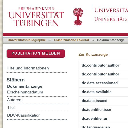
Histone 4 lysine 5/12 acetylation enables de
DSpace Repositorium (Manakin basiert)
Universitätsbibliographie
→
4 Medizinische Fakultät
→
Dokumentanzeige
PUBLIKATION MELDEN
Zur Kurzanzeige
dc.contributor.author
Hilfe und Informationen
dc.contributor.author
Stöbern
dc.date.accessioned
Dokumentanzeige
dc.date.available
Erscheinungsdatum
Autoren
dc.date.issued
Titel
dc.identifier.issn
DDC-Klassifikation
dc.identifier.uri
dc.language.iso