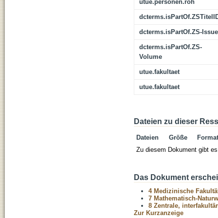
utue.personen.roh
dcterms.isPartOf.ZSTitelI
dcterms.isPartOf.ZS-Issue
dcterms.isPartOf.ZS-
Volume
utue.fakultaet
utue.fakultaet
Dateien zu dieser Res
Dateien
Größe
Forma
Zu diesem Dokument gibt es 
Das Dokument erschein
4 Medizinische Fakultä
7 Mathematisch-Naturwi
8 Zentrale, interfakult
Zur Kurzanzeige