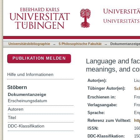
Language and face in interactions: emotion 
DSpace Repositorium (Manakin basiert)
intentions
Universitätsbibliographie
→
5 Philosophische Fakultät
→
Dokumentanzeig
PUBLIKATION MELDEN
Language and face
meanings, and co
Hilfe und Informationen
Autor(en):
Liu
Stöbern
Tübinger Autor(en):
Sc
Dokumentanzeige
Erschienen in:
Fro
Erscheinungsdatum
Verlagsangabe:
Fro
Autoren
Sprache:
Eng
Titel
Referenz zum Volltext:
htt
DDC-Klassifikation
ISSN:
16
DDC-Klassifikation:
150