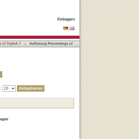
Einloggen
 of TripleA 7
→
Auflistung Proceedings of
e:
paper