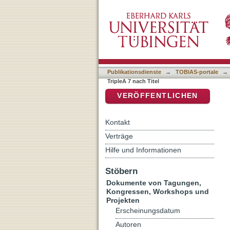
Auflistung Proceedings of 
DSpace Repositorium (Manakin b
Publikationsdienste
→
TOBIAS-portale
→
TripleA 7 nach Titel
VERÖFFENTLICHEN
Kontakt
Verträge
Hilfe und Informationen
Stöbern
Dokumente von Tagungen,
Kongressen, Workshops und
Projekten
Erscheinungsdatum
Autoren