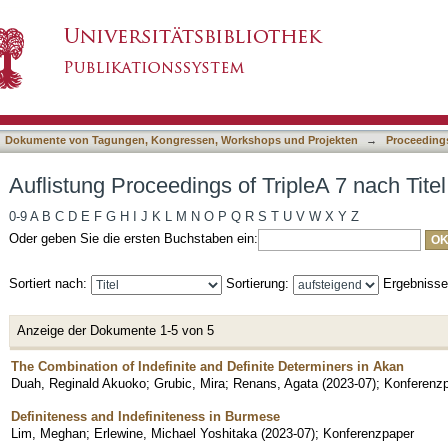
TripleA 7 nach Titel
asiert)
Dokumente von Tagungen, Kongressen, Workshops und Projekten
→
Proceedings
Auflistung Proceedings of TripleA 7 nach Titel
0-9
A
B
C
D
E
F
G
H
I
J
K
L
M
N
O
P
Q
R
S
T
U
V
W
X
Y
Z
Oder geben Sie die ersten Buchstaben ein:
Sortiert nach:
Sortierung:
Ergebniss
Anzeige der Dokumente 1-5 von 5
The Combination of Indefinite and Definite Determiners in Akan
Duah, Reginald Akuoko
;
Grubic, Mira
;
Renans, Agata
(
2023-07
)
;
Konferenz
Definiteness and Indefiniteness in Burmese
Lim, Meghan
;
Erlewine, Michael Yoshitaka
(
2023-07
)
;
Konferenzpaper