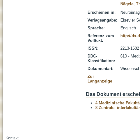
Nägele, 
Erschienen in:
Neuroimage
Verlagsangabe:
Elsevier S
Sprache:
Englisch
Referenz zum
http://dx.
Volltext:
ISSN:
2213-1582
DDC-
610 - Medi
Klassifikation:
Dokumentart:
Wissenscha
Zur
Langanzeige
Das Dokument erschein
4 Medizinische Fakultä
8 Zentrale, interfakult
Kontakt