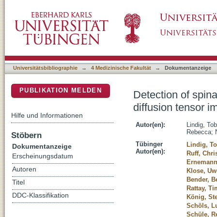
Detection of spinal long fiber tract degenera
DSpace Repositorium (Manakin basiert)
Universitätsbibliographie
→
4 Medizinische Fakultät
→
Dokumentanzeige
PUBLIKATION MELDEN
Detection of spina
diffusion tensor i
Hilfe und Informationen
Autor(en):
Lindig, Tob
Rebecca
;
Stöbern
Tübinger
Lindig, T
Dokumentanzeige
Autor(en):
Ruff, Chri
Erscheinungsdatum
Ernemann,
Autoren
Klose, Uw
Bender, B
Titel
Rattay, Ti
DDC-Klassifikation
König, St
Schöls, L
Schüle, R