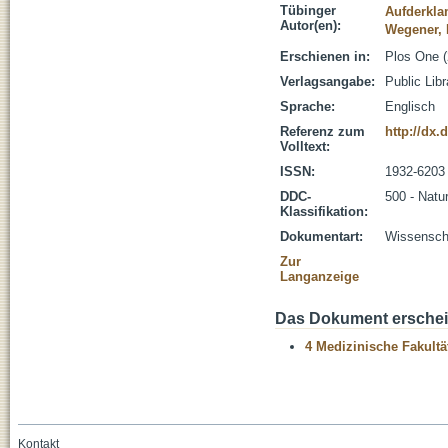
Tübinger
Aufderkla
Autor(en):
Wegener, 
Erschienen in:
Plos One (
Verlagsangabe:
Public Lib
Sprache:
Englisch
Referenz zum
http://dx.
Volltext:
ISSN:
1932-6203
DDC-
500 - Natu
Klassifikation:
Dokumentart:
Wissenscha
Zur
Langanzeige
Das Dokument erschein
4 Medizinische Fakultä
Kontakt