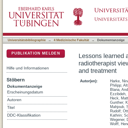
Lessons learned after one year of COVID-19 
DSpace Repositorium (Manakin basiert)
survey on prostate cancer diagnosis and tre
Universitätsbibliographie
→
4 Medizinische Fakultät
→
Dokumentanzeige
PUBLIKATION MELDEN
Lessons learned a
radiotherapist vi
Hilfe und Informationen
and treatment
Stöbern
Autor(en):
Harke, Nin
Philipp
;
Al
Dokumentanzeige
Blana, And
Erscheinungsdatum
Ezzibdeh,
Heck, Matt
Autoren
Gunther
;
K
Mahjoub, 
Titel
Rudolf
;
Ott
DDC-Klassifikation
Kathrin
;
Sc
Wegener, D
Wolff, Hen