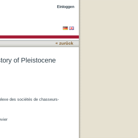
atherer societies in
Einloggen
« zurück
tory of Pleistocene
plexe des sociétés de chasseurs-
evier