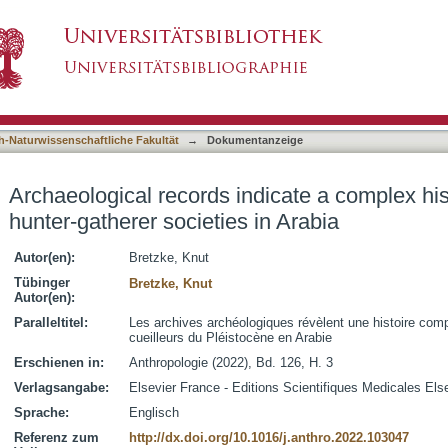
icate a complex history of Pleistocene hunter-g
asiert)
h-Naturwissenschaftliche Fakultät
→
Dokumentanzeige
Archaeological records indicate a complex his
hunter-gatherer societies in Arabia
Autor(en):
Bretzke, Knut
Tübinger
Bretzke, Knut
Autor(en):
Paralleltitel:
Les archives archéologiques révèlent une histoire com
cueilleurs du Pléistocène en Arabie
Erschienen in:
Anthropologie (2022), Bd. 126, H. 3
Verlagsangabe:
Elsevier France - Editions Scientifiques Medicales Els
Sprache:
Englisch
Referenz zum
http://dx.doi.org/10.1016/j.anthro.2022.103047