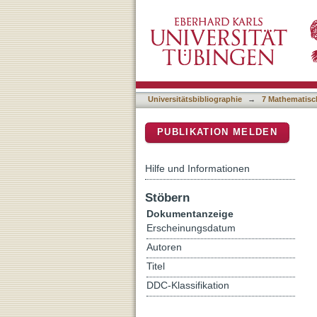
Archaeological records ind
DSpace Repositorium (Manakin b
Arabia
Universitätsbibliographie
→
7 Mathematisc
PUBLIKATION MELDEN
Hilfe und Informationen
Stöbern
Dokumentanzeige
Erscheinungsdatum
Autoren
Titel
DDC-Klassifikation