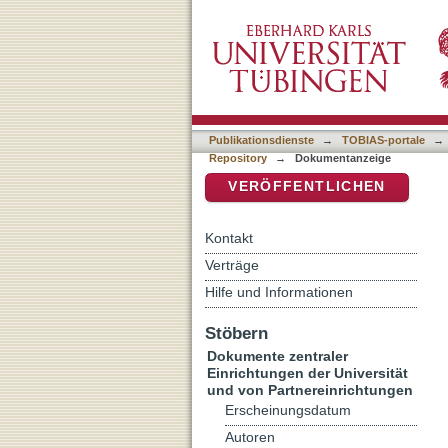
Vom Offenbarungswort zur 
DSpace Repositorium (Manakin b
Publikationsdienste
→
TOBIAS-portale
→
Repository
→
Dokumentanzeige
VERÖFFENTLICHEN
Kontakt
Verträge
Hilfe und Informationen
Stöbern
Dokumente zentraler
Einrichtungen der Universität
und von Partnereinrichtungen
Erscheinungsdatum
Autoren