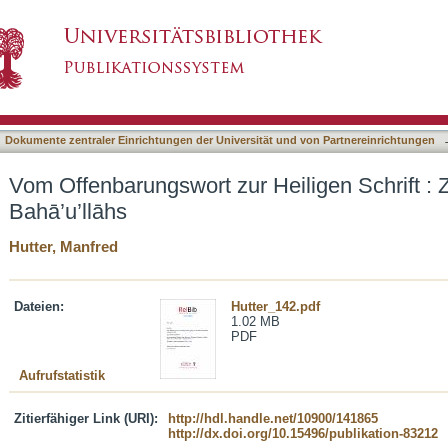
Heiligen Schrift : Zugänge zum Schrifttum Ba
asiert)
Dokumente zentraler Einrichtungen der Universität und von Partnereinrichtungen
Vom Offenbarungswort zur Heiligen Schrift :
Bahā’u’llāhs
Hutter, Manfred
Dateien:
Hutter_142.pdf
1.02 MB
PDF
Aufrufstatistik
Zitierfähiger Link (URI):
http://hdl.handle.net/10900/141865
http://dx.doi.org/10.15496/publikation-83212