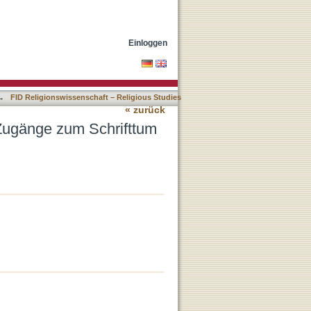
hā’u’llāhs
Einloggen
→
FID Religionswissenschaft – Religious Studies
« zurück
 Zugänge zum Schrifttum