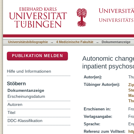
Autonomic changes as reaction to experimenta
DSpace Repositorium (Manakin basiert)
Universitätsbibliographie
→
4 Medizinische Fakultät
→
Dokumentanzeige
PUBLIKATION MELDEN
Autonomic changes
inpatient psychos
Hilfe und Informationen
Autor(en):
Thu
Stöbern
Tübinger Autor(en):
Zip
Dokumentanzeige
St
Ma
Erscheinungsdatum
Thu
Autoren
Erschienen in:
Fro
Titel
Verlagsangabe:
Fro
DDC-Klassifikation
Sprache:
Eng
Referenz zum Volltext:
htt