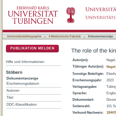
The role of the kinesin motor KIF1C in heredi
DSpace Repositorium (Manakin basiert)
Universitätsbibliographie
→
4 Medizinische Fakultät
→
Dokumentanzeige
PUBLIKATION MELDEN
The role of the ki
Autor(en):
Nagel
Hilfe und Informationen
Tübinger Autor(en):
Nagel
Stöbern
Sonstige Beteiligte:
Eberha
Dokumentanzeige
Erscheinungsjahr:
2023
Erscheinungsdatum
Verlagsangabe:
Tübin
Autoren
Sprache:
Engli
Titel
Dokumentart:
Disser
DDC-Klassifikation
Seitenzahl:
101 S
Verbund-Nachweis:
18443