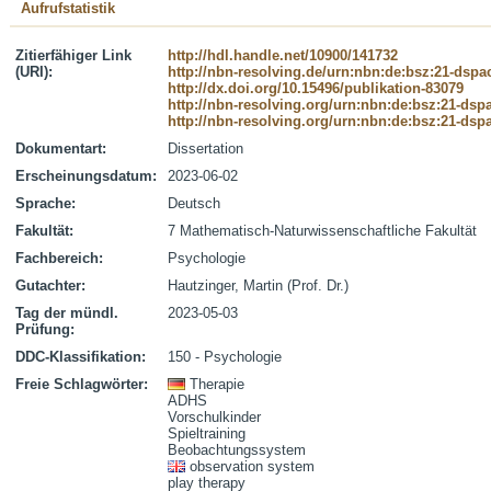
Aufrufstatistik
Zitierfähiger Link
http://hdl.handle.net/10900/141732
(URI):
http://nbn-resolving.de/urn:nbn:de:bsz:21-dspa
http://dx.doi.org/10.15496/publikation-83079
http://nbn-resolving.org/urn:nbn:de:bsz:21-dsp
http://nbn-resolving.org/urn:nbn:de:bsz:21-dsp
Dokumentart:
Dissertation
Erscheinungsdatum:
2023-06-02
Sprache:
Deutsch
Fakultät:
7 Mathematisch-Naturwissenschaftliche Fakultät
Fachbereich:
Psychologie
Gutachter:
Hautzinger, Martin (Prof. Dr.)
Tag der mündl.
2023-05-03
Prüfung:
DDC-Klassifikation:
150 - Psychologie
Freie Schlagwörter:
Therapie
ADHS
Vorschulkinder
Spieltraining
Beobachtungssystem
observation system
play therapy