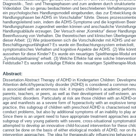
Diagnostik-, Test- und Therapiephasen und zum anderen durch strukturiert
Videolabor. Die so genau beobachteten und beschriebenen Verhaltensproze
ein psychologisches Handlungsmodell eingebunden, das zur Entwicklung d
Handlungsphasen bei ADHS im Vorschulalter“ führte. Dieses prozessorientie
handlungsleitend sein, indem die ADHS-Symptome und die kognitiven Beeint
Handlungsphasen zugeordnet werden können und anschauliche Vorstellunge
Handlungsabläufe erzeugen. Der Versuch einer „Korrektur“ dieser Handlungsa
Beeinflussung von Verhalten. Die theoretischen und klinischen Überlegungen
dieser Arbeit: (1) Wie präsentieren sich die Vorschulkinder mit ADHS und ei
Beschäftigungsunfähigkeit? Es wurde ein Beobachtungssystem entwickelt, d
symptomatisches Verhalten und kognitive Aspekte der ADHS. (2) Wie könnte
aussehen für diese Kinder? Es wurde ein neuartiges Spieltherapie-Modul e
„Symbolspieltraining“ erhielt. (3) Welche Effekte hat eine solche Interventi
Feldstudie? Es wurden vorläufige Effekte des neuartigen Spieltherapie-Mod
Abstract:
Dissertation Abstract Therapy of ADHD in Kindergarten Children: Developme
Attention deficit/hyperactivity disorder (ADHD) is considered a common neur
is associated with an enormous risk: it impairs children’s academic performa
parents, teachers, or peers, as well as their development of self-esteem, an
psychiatric disorders. Particularly at risk are those children with an ADHD-
age and manifests as a severe form of hyperactivity with an explosive temp
practice, this subgroup of children with preschool ADHD is characterised not
conduct problems, but also by additional symptoms of an inability to play an
Since there is an urgent need to have appropriate treatment approaches avail
subgroup of very young patients with severe, cross-situational symptomatolo
attempted to develop an innovative child-focused intervention for these chil
cannot be done on the basis of either etiological models of ADHD, nor on tha
intervention approaches. The idea for therapeutically influencing behaviour 